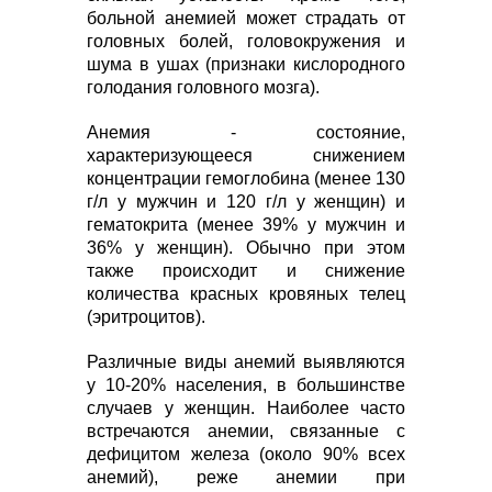
больной анемией может страдать от
головных болей, головокружения и
шума в ушах (признаки кислородного
голодания головного мозга).
Анемия - состояние,
характеризующееся снижением
концентрации гемоглобина (менее 130
г/л у мужчин и 120 г/л у женщин) и
гематокрита (менее 39% у мужчин и
36% у женщин). Обычно при этом
также происходит и снижение
количества красных кровяных телец
(эритроцитов).
Различные виды анемий выявляются
у 10-20% населения, в большинстве
случаев у женщин. Наиболее часто
встречаются анемии, связанные с
дефицитом железа (около 90% всех
анемий), реже анемии при