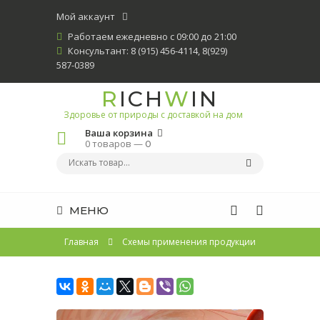
Мой аккаунт
Работаем ежедневно с 09:00 до 21:00
Консультант: 8 (915) 456-4114, 8(929)
587-0389
R
ICH
W
IN
Здоровье от природы с доставкой на дом
Ваша корзина
0 товаров —
0
МЕНЮ
Главная
Схемы применения продукции