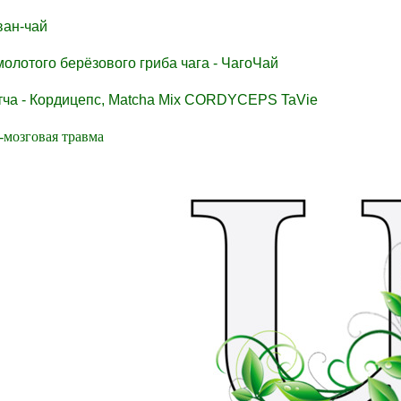
ван-чай
молотого берёзового гриба чага - ЧагоЧай
тча - Кордицепс, Matcha Mix CORDYCEPS TaVie
-мозговая травма