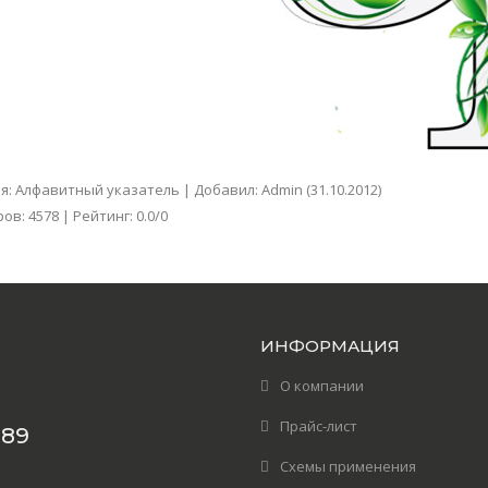
ия
:
Алфавитный указатель
|
Добавил
:
Admin
(31.10.2012)
ров
:
4578
|
Рейтинг
:
0.0
/
0
ИНФОРМАЦИЯ
О компании
Прайс-лист
389
Схемы применения