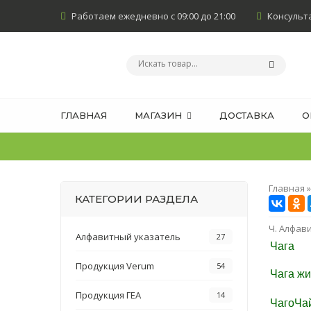
Работаем ежедневно с 09:00 до 21:00
Консультан
ГЛАВНАЯ
МАГАЗИН
ДОСТАВКА
О
Главная
КАТЕГОРИИ РАЗДЕЛА
Ч. Алфав
Алфавитный указатель
27
Чага
Продукция Verum
54
Чага жи
Продукция ГЕА
14
ЧагоЧа