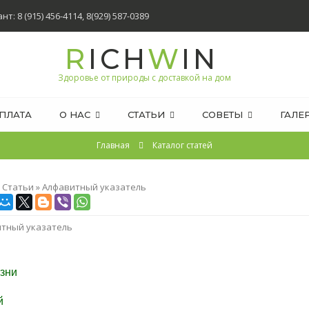
т: 8 (915) 456-4114, 8(929) 587-0389
R
ICH
W
IN
Здоровье от природы с доставкой на дом
ПЛАТА
О НАС
СТАТЬИ
СОВЕТЫ
ГАЛЕ
Главная
Каталог статей
»
Статьи
»
Алфавитный указатель
итный указатель
зни
й