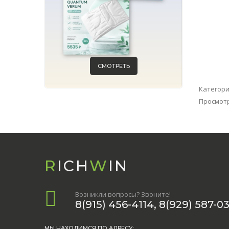
СМОТРЕТЬ
Категор
Просмот
R
ICH
W
IN
Возникли вопросы? Звоните!
8(915) 456-4114, 8(929) 587-0
МЫ НАХОДИМСЯ ПО АДРЕСУ: