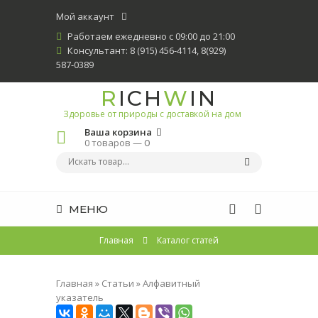
Мой аккаунт
Работаем ежедневно с 09:00 до 21:00
Консультант: 8 (915) 456-4114, 8(929)
587-0389
R
ICH
W
IN
Здоровье от природы с доставкой на дом
Ваша корзина
0 товаров —
0
МЕНЮ
Главная
Каталог статей
Главная
»
Статьи
»
Алфавитный
указатель