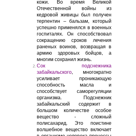
кожи.
Во время Великой
Отечественной войны из
кедровой живицы был получен
терпентин – бальзам, который
успешно применялся в военных
госпиталях. Он способствовал
сокращению сроков лечения
раненых воинов, возвращая в
армию здоровых бойцов, а
многим сохранил жизнь.
Сок подснежника
забайкальского
, многократно
усиливает проникающую
способность масла и
способствует саморегуляции
организма. Подснежник
забайкальский содержит в
большом количестве особое
вещество - сложный
полисахарид. Это поистине
волшебное вещество включает
в организме человека процессы