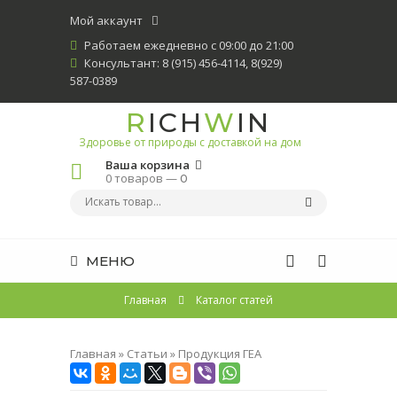
Мой аккаунт
Работаем ежедневно с 09:00 до 21:00
Консультант: 8 (915) 456-4114, 8(929)
587-0389
R
ICH
W
IN
Здоровье от природы с доставкой на дом
Ваша корзина
0 товаров —
0
МЕНЮ
Главная
Каталог статей
Главная
»
Статьи
»
Продукция ГЕА