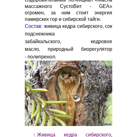
массажного СустоВит - GEA»
огромен, за ним стоит энергия
памирских гор и сибирской тайги.
Состав:
ж
ивица кедра сибирского, сок
подснежника
забайкальского, кедровое
масло, природный биорегулятор
- полипренол.
Живица кедра сибирского
,