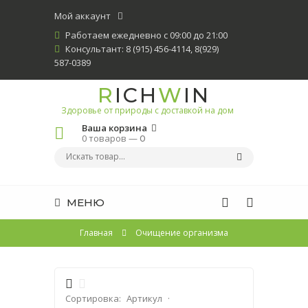
Мой аккаунт
Работаем ежедневно с 09:00 до 21:00
Консультант: 8 (915) 456-4114, 8(929)
587-0389
R
ICH
W
IN
Здоровье от природы с доставкой на дом
Ваша корзина
0 товаров —
0
МЕНЮ
Главная
Очищение организма
Сортировка:
Артикул
·