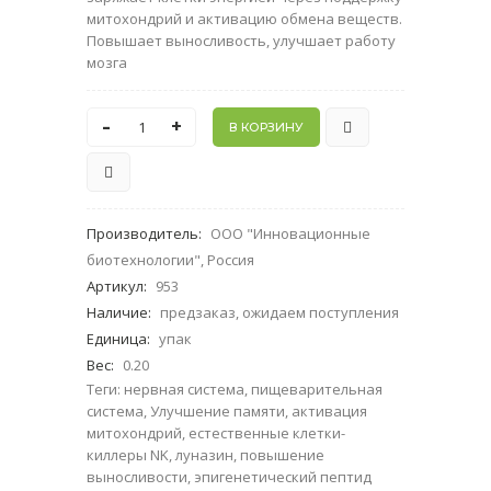
митохондрий и активацию обмена веществ.
Повышает выносливость, улучшает работу
мозга
-
+
Производитель
:
ООО "Инновационные
биотехнологии", Россия
Артикул
:
953
Наличие
:
предзаказ, ожидаем поступления
Единица
:
упак
Вес
:
0.20
Теги:
нервная система
,
пищеварительная
система
,
Улучшение памяти
,
активация
митохондрий
,
естественные клетки-
киллеры NK
,
луназин
,
повышение
выносливости
,
эпигенетический пептид