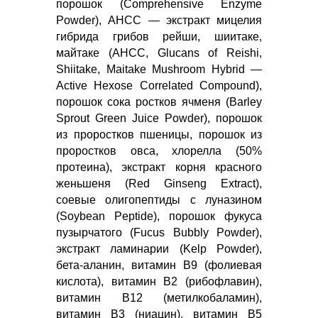
порошок (Comprehensive Enzyme
Powder), AHCC — экстракт мицелия
гибрида грибов рейши, шиитаке,
майтаке (AHCC, Glucans of Reishi,
Shiitake, Maitake Mushroom Hybrid —
Active Hexose Correlated Compound),
порошок сока ростков ячменя (Barley
Sprout Green Juice Powder), порошок
из проростков пшеницы, порошок из
проростков овса, хлорелла (50%
протеина), экстракт корня красного
женьшеня (Red Ginseng Extract),
соевые олигопептиды с луназином
(Soybean Peptide), порошок фукуса
пузырчатого (Fucus Bubbly Powder),
экстракт ламинарии (Kelp Powder),
бета-аланин, витамин В9 (фолиевая
кислота), витамин В2 (рибофлавин),
витамин В12 (метилкобаламин),
витамин В3 (ниацин), витамин B5