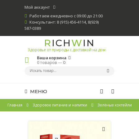
Мой аккаунт
Работаем ежедневно с 09:00 до 21:00
Консультант: 8 (915) 456-4114, 8(929)
587-0389
R
ICH
W
IN
Здоровье от природы с доставкой на дом
Ваша корзина
0 товаров —
0
МЕНЮ
Главная
Здоровое питание и напитки
Зелёные коктейли