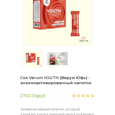
Сок Verum YOUTH (Верум Юфь) -
энзимоактивированный напиток
2700.00руб
Энзимоактивный напиток, который
заряжает клетки энергией через поддержку