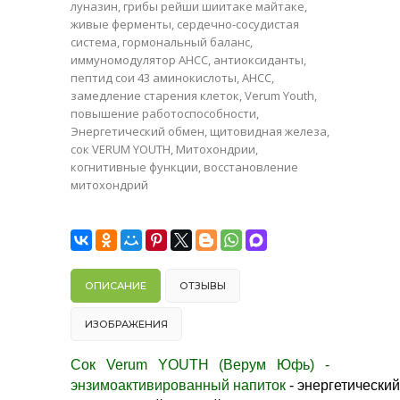
луназин
,
грибы рейши шиитаке майтаке
,
живые ферменты
,
сердечно-сосудистая
система
,
гормональный баланс
,
иммуномодулятор AHCC
,
антиоксиданты
,
пептид сои 43 аминокислоты
,
AHCC
,
замедление старения клеток
,
Verum Youth
,
повышение работоспособности
,
Энергетический обмен
,
щитовидная железа
,
сок VERUM YOUTH
,
Митохондрии
,
когнитивные функции
,
восстановление
митохондрий
ОПИСАНИЕ
ОТЗЫВЫ
ИЗОБРАЖЕНИЯ
Сок Verum YOUTH (Верум Юфь) -
энзимоактивированный напиток
- энергетический