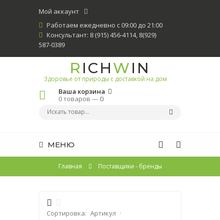
Мой аккаунт
Работаем ежедневно с 09:00 до 21:00
Консультант: 8 (915) 456-4114, 8(929)
587-0389
R
ICH
W
IN
Здоровье от природы с доставкой на дом
Ваша корзина
0 товаров —
0
МЕНЮ
Главная
Поставщики - бренды
Сортировка:
Артикул
·