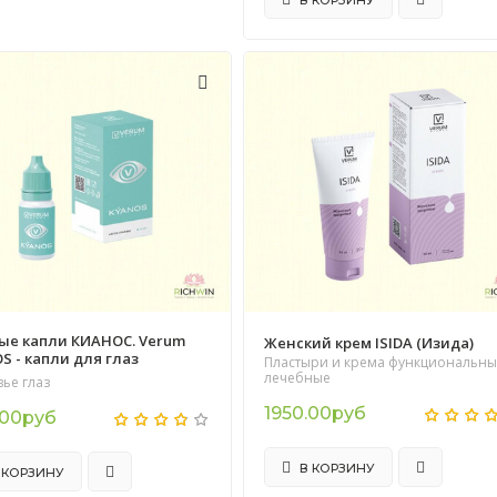
ые капли КИАНОС. Verum
Женский крем ISIDA (Изида)
S - капли для глаз
Пластыри и крема функциональны
лечебные
ье глаз
1950.00руб
.00руб
В КОРЗИНУ
 КОРЗИНУ