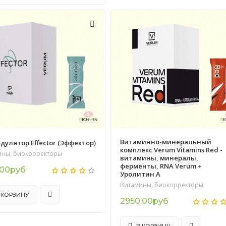
Витаминно-минеральный
дулятор Effector (Эффектор)
комплекс Verum Vitamins Red -
ины, биокорректоры
витамины, минералы,
ферменты, RNA Verum +
.00руб
Уролитин А
Витамины, биокорректоры
 КОРЗИНУ
2950.00руб
В КОРЗИНУ