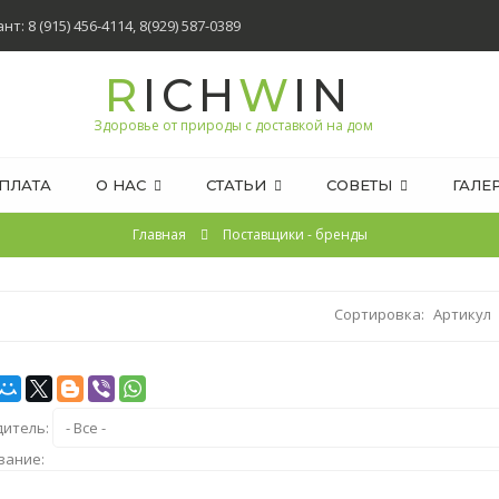
т: 8 (915) 456-4114, 8(929) 587-0389
R
ICH
W
IN
Здоровье от природы с доставкой на дом
ПЛАТА
О НАС
СТАТЬИ
СОВЕТЫ
ГАЛЕ
Главная
Поставщики - бренды
Сортировка:
Артикул
дитель:
вание: