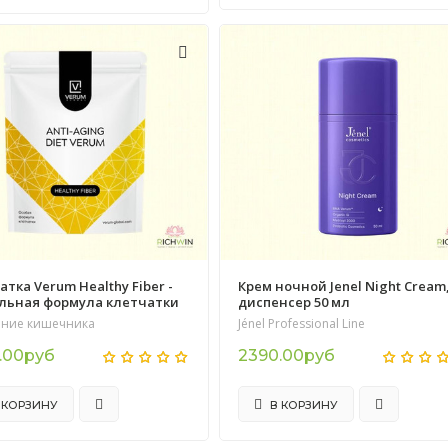
тка Verum Healthy Fiber -
Крем ночной Jenel Night Cream
льная формула клетчатки
диспенсер 50 мл
ние кишечника
Jénel Professional Line
.00руб
2390.00руб
 КОРЗИНУ
В КОРЗИНУ