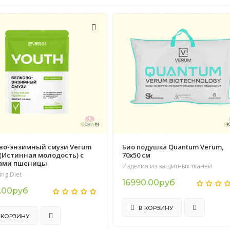
во-энзимный смузи Verum
Био подушка Quantum Verum,
 (Истинная молодость) с
70х50 см
ами пшеницы
Изделия из защитных тканей
ing Diet
16990.00руб
.00руб
В КОРЗИНУ
 КОРЗИНУ