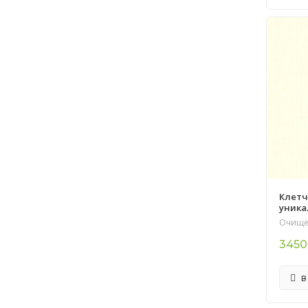
Клетча
уника
Очище
3450
В