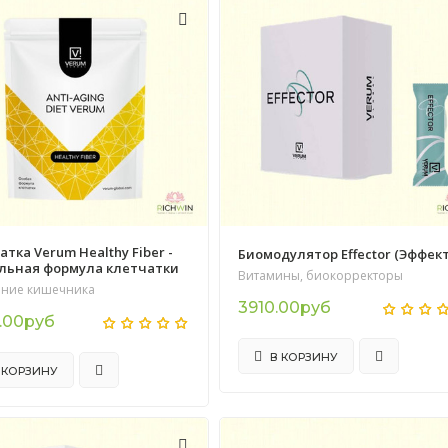
тка Verum Healthy Fiber -
Биомодулятор Effector (Эффек
льная формула клетчатки
Витамины, биокорректоры
ние кишечника
3910.00руб
.00руб
В КОРЗИНУ
 КОРЗИНУ