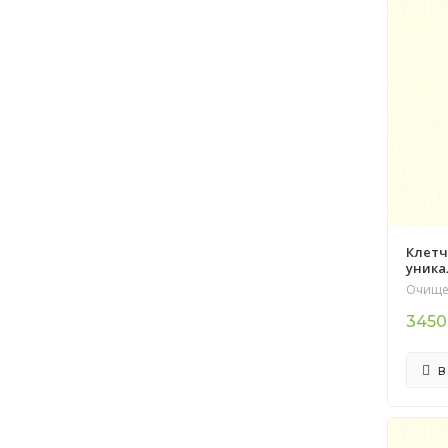
Клетча
уника
Очище
3450
В