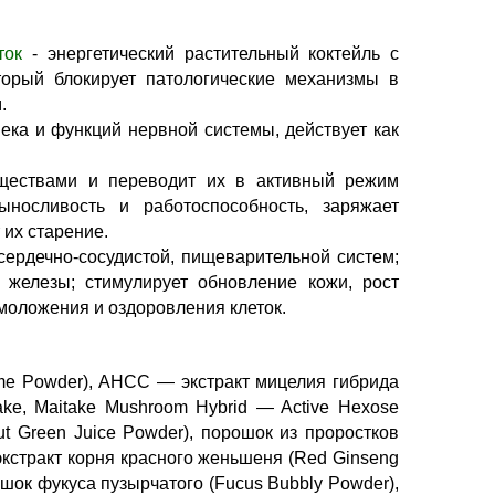
ток
- энергетический растительный коктейль с
торый блокирует патологические механизмы в
.
ека и функций нервной системы, действует как
ществами и переводит их в активный режим
ыносливость и работоспособность, заряжает
 их старение.
сердечно-сосудистой, пищеварительной систем;
железы; стимулирует обновление кожи, рост
омоложения и оздоровления клеток.
e Powder), AHCC — экстракт мицелия гибрида
ake, Maitake Mushroom Hybrid — Active Hexose
ut Green Juice Powder), порошок из проростков
экстракт корня красного женьшеня (Red Ginseng
ошок фукуса пузырчатого (Fucus Bubbly Powder),