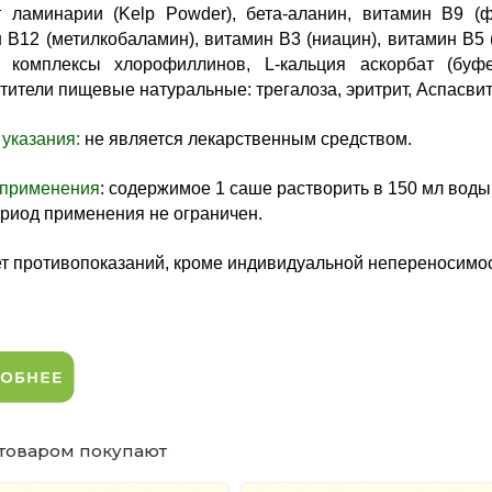
т ламинарии (Kelp Powder), бета-аланин, витамин В9 (
 В12 (метилкобаламин), витамин В3 (ниацин), витамин B5 (
 комплексы хлорофиллинов, L-кальция аскорбат (буфе
тители пищевые натуральные: трегалоза, эритрит, Аспасвит
указания:
не является лекарственным средством.
 применения
: содержимое 1 саше растворить в 150 мл вод
риод применения не ограничен.
т противопоказаний, кроме индивидуальной непереносимо
 товаром покупают