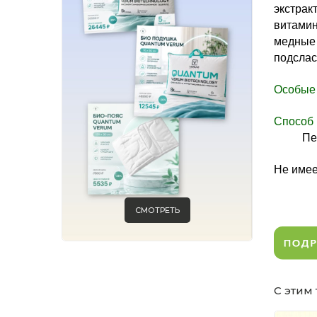
экстрак
витамин
медные
подслас
Особые 
Способ
Пе
Не имее
СМОТРЕТЬ
С этим