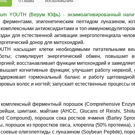
НИЕ
ОТЗЫВЫ
ИЗОБРАЖЕНИЯ
rum YOUTH (Верум Юфь) - энзимоактивированный напи
 ферментами, эпигенетическим пептидом луназином, ко
, комплексными антиоксидантами и топ-иммуномодулятором
здан для естественной активации энергопотенциала челов
ергетический донор для митохондрий.
UTH насыщает клетки необходимыми питательными ве
боты; стимулирует энергетический обмен, повышает в
ергией; восстанавливает функции митохондрий и замедляет
вышает когнитивные функции; улучшает работу нервной, 
ддерживает гормональный баланс и работу щитовидной 
оровых волос и ногтей; запускает естественные процессы 
комплексный ферментный порошок (Comprehensive Enzym
рейши, шиитаке, майтаке (AHCC, Glucans of Reishi, Shiit
ted Compound), порошок сока ростков ячменя (Barley Spro
, порошок из проростков овса, хлорелла (50% протеина), 
), соевые олигопептиды с луназином (Soybean Peptide), пор