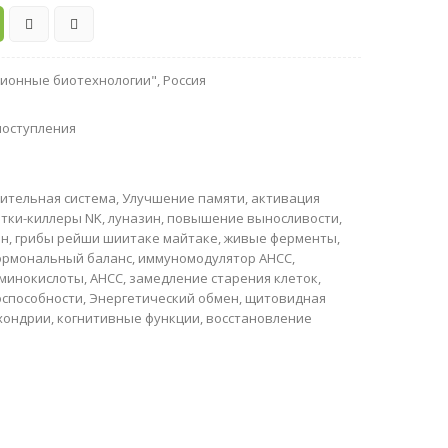
онные биотехнологии", Россия
поступления
ительная система
,
Улучшение памяти
,
активация
етки-киллеры NK
,
луназин
,
повышение выносливости
,
ин
,
грибы рейши шиитаке майтаке
,
живые ферменты
,
ормональный баланс
,
иммуномодулятор AHCC
,
аминокислоты
,
AHCC
,
замедление старения клеток
,
способности
,
Энергетический обмен
,
щитовидная
хондрии
,
когнитивные функции
,
восстановление