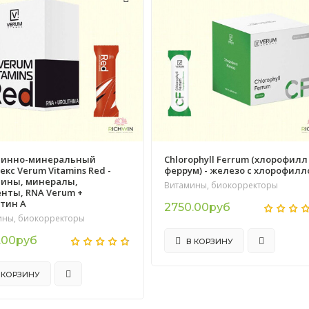
минно-минеральный
Chlorophyll Ferrum (хлорофилл
екс Verum Vitamins Red -
феррум) - железо с хлорофилл
ины, минералы,
Витамины, биокорректоры
нты, RNA Verum +
тин А
2750.00руб
ины, биокорректоры
.00руб
В КОРЗИНУ
 КОРЗИНУ