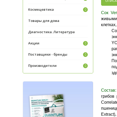
ОПИСА
Космецевтика
Сок Ve
живыми
Товары для дома
клетках
Со
Диагностика. Литература
эн
YO
Акции
ра
Поставщики - бренды
эн
По
Производители
по
зд
Состав:
грибов 
Correla
пшеницы
Extract