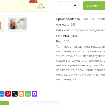
-
+
Производитель
:
ООО "Инноваци
Артикул
:
953
Наличие
:
предзаказ, ожидаем 
Единица
:
упак
Вес
:
0.20
Теги:
нервная система
,
пищевар
митохондрий
,
естественные кл
эпигенетический пептид луназ
сердечно-сосудистая система
,
г
антиоксиданты
,
пептид сои 43 
Verum Youth
,
повышение работо
железа
,
сок VERUM YOUTH
,
Мито
митохондрий