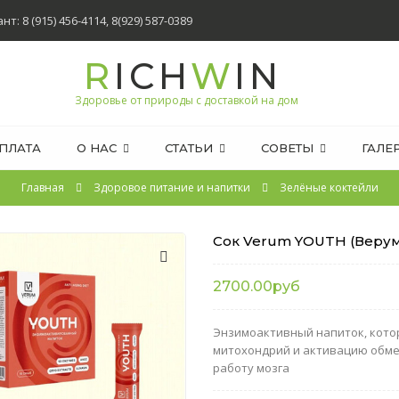
т: 8 (915) 456-4114, 8(929) 587-0389
R
ICH
W
IN
Здоровье от природы с доставкой на дом
ПЛАТА
О НАС
СТАТЬИ
СОВЕТЫ
ГАЛЕ
Главная
Здоровое питание и напитки
Зелёные коктейли
Сок Verum YOUTH (Веру
2700.00руб
Энзимоактивный напиток, кото
митохондрий и активацию обме
работу мозга