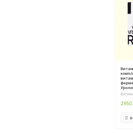
Вита
компл
витам
ферме
Уроли
Витам
2950
В