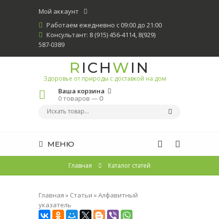
Мой аккаунт
Работаем ежедневно с 09:00 до 21:00
Консультант: 8 (915) 456-4114, 8(929)
587-0389
R
ICH
W
IN
Здоровье от природы с доставкой на дом
Ваша корзина
0 товаров —
0
МЕНЮ
Главная
Каталог статей
Главная
»
Статьи
»
Алфавитный
указатель