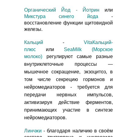
Органический Йод -
Йотрин
или
Микстура синего йода
-
восстановление функции щитовидной
железы.
Кальций
-
VitaКальций-
плюс
или
SeaMilk (Морское
молоко)
регулируют самые разные
внутриклеточные процессы —
мышечное сокращение, экзоцитоз, в
том числе секрецию гормонов и
нейромедиаторов - требуется для
передачи нервных импульсов,
активизируя действие ферментов,
принимающих участие в синтезе
нейромедиаторов.
Линчжи
- благодаря наличию в своём