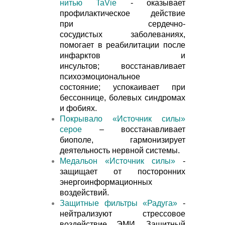
нитью TaVie
- оказывает
профилактическое действие
при сердечно-
сосудистых заболеваниях,
помогает в реабилитации после
инфарктов и
инсультов; восстанавливает
психоэмоциональное
состояние; успокаивает при
бессоннице, болевых синдромах
и фобиях.
Покрывало «Источник силы»
серое
– восстанавливает
биополе, гармонизирует
деятельность нервной системы.
Медальон «Источник силы»
-
защищает от посторонних
энергоинформационных
воздействий.
Защитные фильтры «Радуга»
-
нейтрализуют стрессовое
воздействие ЭМИ. Защитный