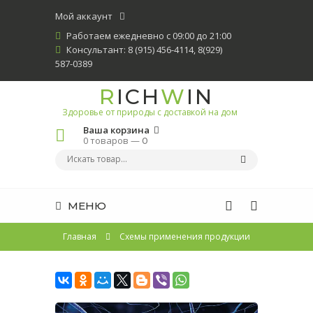
Мой аккаунт
Работаем ежедневно с 09:00 до 21:00
Консультант: 8 (915) 456-4114, 8(929)
587-0389
R
ICH
W
IN
Здоровье от природы с доставкой на дом
Ваша корзина
0 товаров —
0
МЕНЮ
Главная
Схемы применения продукции